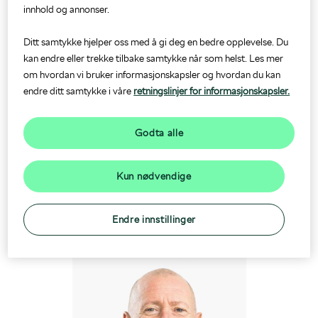
innhold og annonser.
Prislister og brosjyrer
Originalservice 5+
Ansatte
Ditt samtykke hjelper oss med å gi deg en bedre opplevelse. Du
kan endre eller trekke tilbake samtykke når som helst. Les mer
om hvordan vi bruker informasjonskapsler og hvordan du kan
Firmabil
Skadeverksted
Salg
endre ditt samtykke i våre
retningslinjer for informasjonskapsler.
Finansiering
Dekk- og hjulskift
Service
Godta alle
Forsikring
Bilglass
Delelager
Kun nødvendige
Sentralbord
Kirsten Haugvaldstad
Garanti
EU-kontroll
Bilutleie/Hyre
forus@moller.no
Endre innstillinger
24 03 19 50
Dekkhotell
Administrasjon
Mobilitetsgaranti
Jobbe hos oss?