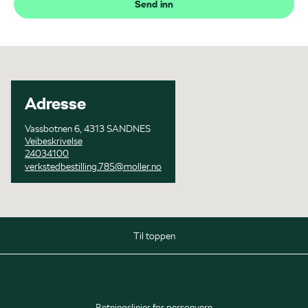
Send inn
Adresse
Vassbotnen 6, 4313 SANDNES
Veibeskrivelse
24034100
verkstedbestilling.785@moller.no
Til toppen
Salg
Mandag
08:00 - 16:00
Retningslinjer for personvern