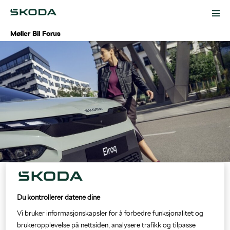
Møller Bil Forus
Kampanjer
Biler
Modeller
Tilbehør
Bruktbil
Service og verksted
Lagerbiler
Digital verkstedbestilling
Kontakt
Du kontrollerer datene dine
Administrasjon
Vi bruker informasjonskapsler for å forbedre funksjonalitet og
brukeropplevelse på nettsiden, analysere trafikk og tilpasse
Bestill prøvekjøring
Service
Om oss