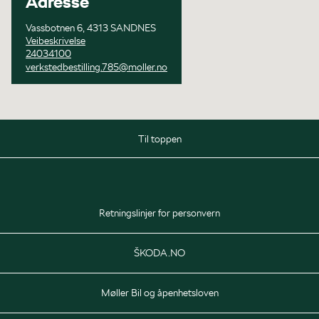
Adresse
Vassbotnen 6, 4313 SANDNES
Veibeskrivelse
24034100
verkstedbestilling.785@moller.no
Til toppen
Salg
Mandag
08:00 - 16:00
Retningslinjer for personvern
Tirsdag
08:00 - 20:00
Onsdag - Fredag
08:00 - 16:00
ŠKODA.NO
Lørdag
10:00 - 14:00
Møller Bil og åpenhetsloven
Delelager