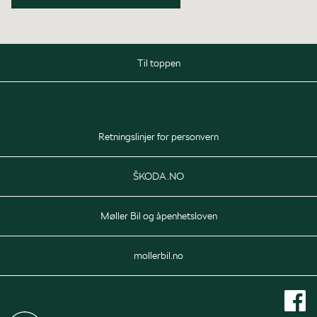
Til toppen
Salg
Mandag
08:00 - 16:00
Retningslinjer for personvern
Tirsdag
08:00 - 20:00
Onsdag - Fredag
08:00 - 16:00
ŠKODA.NO
Lørdag
10:00 - 14:00
Møller Bil og åpenhetsloven
Delelager
Mandag - Fredag
mollerbil.no
07:00 - 16:00
Verksted