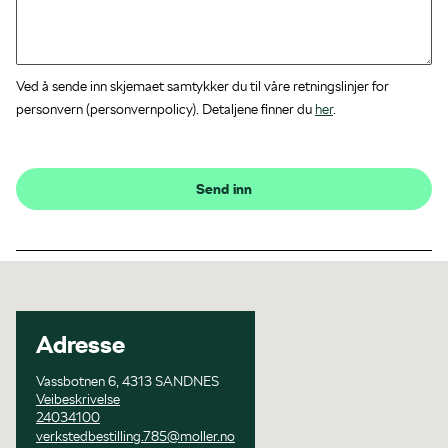
Ved å sende inn skjemaet samtykker du til våre retningslinjer for
personvern (personvernpolicy). Detaljene finner du
her
.
Send inn
Adresse
Vassbotnen 6, 4313 SANDNES
Veibeskrivelse
24034100
verkstedbestilling.785@moller.no