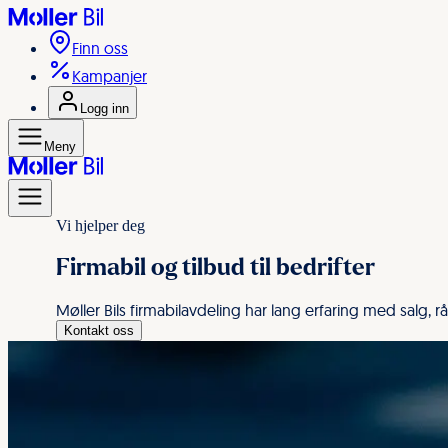
Til forsiden
Finn oss
Kampanjer
Logg inn
Meny
Til forsiden
Kjøpe bil
Meny
Selge bil
Bilverksted og dekk
Vi hjelper deg
Tilbehør til bilen
Dine garantier
Firmabil og tilbud til bedrifter
Nyttig for deg
Møller Bils firmabilavdeling har lang erfaring med salg,
Kontakt oss