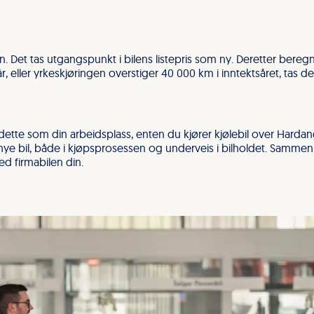
nn. Det tas utgangspunkt i bilens listepris som ny. Deretter beregn
, eller yrkeskjøringen overstiger 40 000 km i inntektsåret, tas d
i dette som din arbeidsplass, enten du kjører kjølebil over Harda
e bil, både i kjøpsprosessen og underveis i bilholdet. Sammen sk
ed firmabilen din.