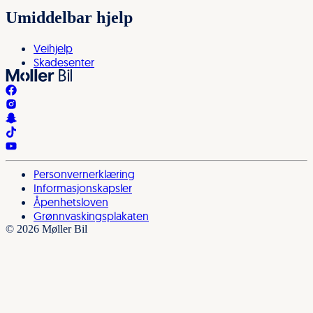
Umiddelbar hjelp
Veihjelp
Skadesenter
facebook
instagram
snapchat
tiktok
youtube
Personvernerklæring
Informasjonskapsler
Åpenhetsloven
Grønnvaskingsplakaten
©
2026
Møller Bil