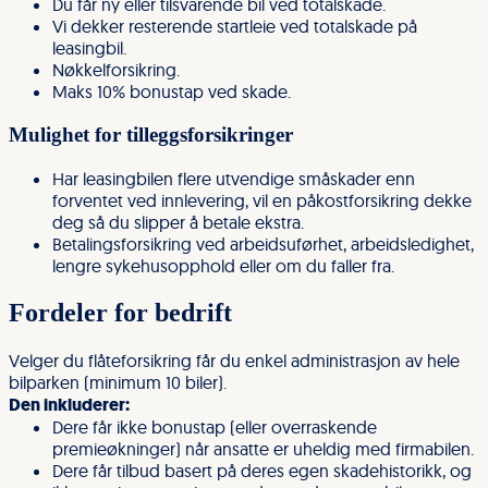
Du får ny eller tilsvarende bil ved totalskade.
Vi dekker resterende startleie ved totalskade på
leasingbil.
Nøkkelforsikring.
Maks 10% bonustap ved skade.
Mulighet for tilleggsforsikringer
Har leasingbilen flere utvendige småskader enn
forventet ved innlevering, vil en påkostforsikring dekke
deg så du slipper å betale ekstra.
Betalingsforsikring ved arbeidsuførhet, arbeidsledighet,
lengre sykehusopphold eller om du faller fra.
Fordeler for bedrift
Velger du flåteforsikring får du enkel administrasjon av hele
bilparken (minimum 10 biler).
Den inkluderer:
Dere får ikke bonustap (eller overraskende
premieøkninger) når ansatte er uheldig med firmabilen.
Dere får tilbud basert på deres egen skadehistorikk, og