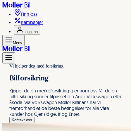
Til forsiden
Finn oss
Kampanjer
Logg inn
Meny
Til forsiden
Kjøpe bil
Meny
Selge bil
Bilverksted og dekk
Vi hjelper deg med forsikring
Tilbehør til bilen
Dine garantier
Bilforsikring
Nyttig for deg
Kjøper du en merkeforsikring gjennom oss får du en
bilforsikring som er tilpasset din Audi, Volkswagen eller
Škoda. Via Volkswagen Møller Bilfinans har vi
fremforhandlet de beste betingelser for alle våre
kunder hos Gjensidige, If og Enter.
Kontakt oss